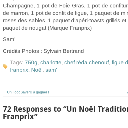
Champagne, 1 pot de Foie Gras, 1 pot de confitu
de marron, 1 pot de confit de figue, 1 paquet de mi
roses des sables, 1 paquet d’apéri-toasts grillés et
paquet de nougat (Marque Franprix)
Sam’
Crédits Photos : Sylvain Bertrand
Tags:
750g
,
charlotte
,
chef réda chenouf
,
figue 
franprix
,
Noël
,
sam'
←
Un FoodSaver® à gagner !
72 Responses to “Un Noël Traditio
Franprix”