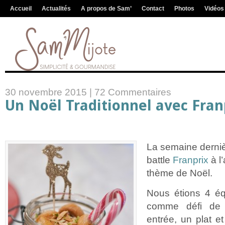
Accueil
Actualités
A propos de Sam’
Contact
Photos
Vidéos
30 novembre 2015 |
72 Commentaires
Un Noël Traditionnel avec Fran
La semaine dernièr
battle
Franprix
à l’
thème de Noël.
Nous étions 4 éq
comme défi de 
entrée, un plat e