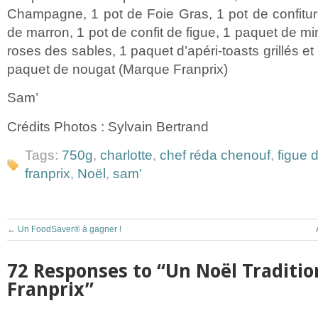
Champagne, 1 pot de Foie Gras, 1 pot de confitu
de marron, 1 pot de confit de figue, 1 paquet de mi
roses des sables, 1 paquet d’apéri-toasts grillés et
paquet de nougat (Marque Franprix)
Sam’
Crédits Photos : Sylvain Bertrand
Tags:
750g
,
charlotte
,
chef réda chenouf
,
figue 
franprix
,
Noël
,
sam'
←
Un FoodSaver® à gagner !
72 Responses to “Un Noël Traditio
Franprix”