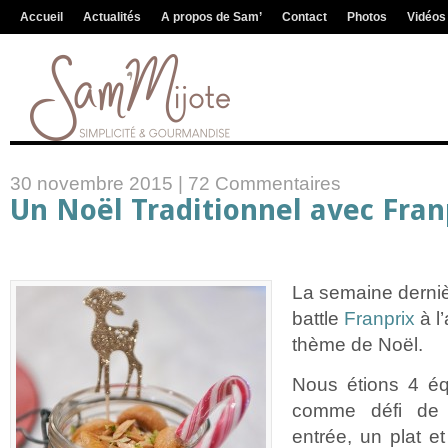
Accueil
Actualités
A propos de Sam’
Contact
Photos
Vidéos
30 novembre 2015 |
72 Commentaires
Un Noël Traditionnel avec Fran
La semaine dernièr
battle
Franprix
à l’
thème de Noël.
Nous étions 4 éq
comme défi de 
entrée, un plat e