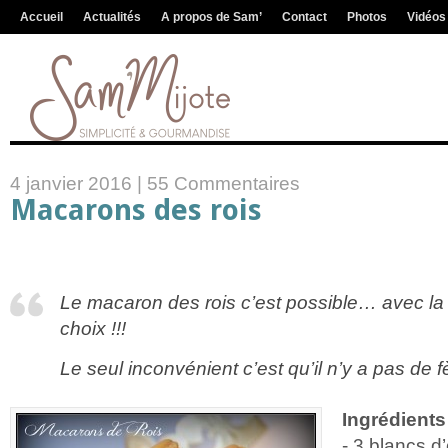
Accueil
Actualités
A propos de Sam’
Contact
Photos
Vidéos
4 janvier 2016 |
55 Commentaires
Macarons des rois
Le macaron des rois c’est possible… avec la
choix !!!
Le seul inconvénient c’est qu’il n’y a pas de fè
Ingrédients
- 3 blancs d