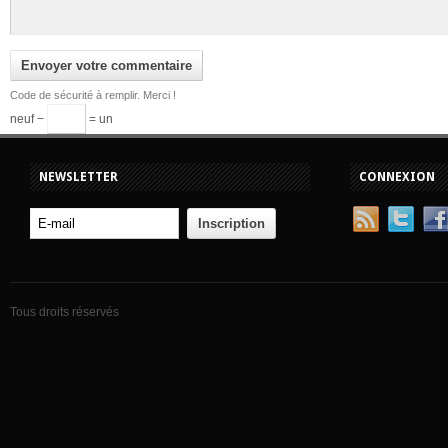
Code de sécurité à remplir. Merci !
neuf −
= un
NEWSLETTER
CONNEXION
Tous droits réservés