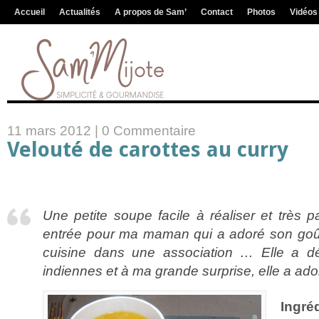
Accueil
Actualités
A propos de Sam’
Contact
Photos
Vidéos
11 mars 2012 |
0 Commentaire
Velouté de carottes au curry
Une petite soupe facile à réaliser et très 
entrée pour ma maman qui a adoré son goût
cuisine dans une association … Elle a dé
indiennes et à ma grande surprise, elle a ador
Ingré