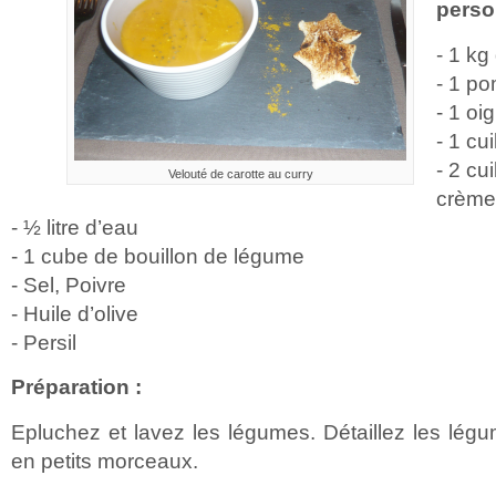
perso
- 1 kg
- 1 p
- 1 oi
- 1 cu
- 2 cu
Velouté de carotte au curry
crème
- ½ litre d’eau
- 1 cube de bouillon de légume
- Sel, Poivre
- Huile d’olive
- Persil
Préparation :
Epluchez et lavez les légumes. Détaillez les légu
en petits morceaux.