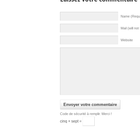
Name (Requi
Mail (will no
Website
Code de sécurité à remplir. Merci !
cinq × sept =