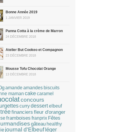
Bonne Année 2019
1 JANVIER 2019
Panna Cotta à la crème de Marron
24 DÉCEMBRE 2018
Atelier But Cookeo et Compagnon
23 DÉCEMBRE 2018
Mousse Tofu Chocolat Orange
13 DÉCEMBRE 2018
0g
amandes
amande
biscuits
cake
caramel
nne maman
hocolat
concours
dessert
urgettes
curry
elbeuf
trée
financiers
fleur d'oranger
Fêtes
framboises
franprix
ise
urmandises
gâteau
healthy
journal d'Elbeuf
léger
lie