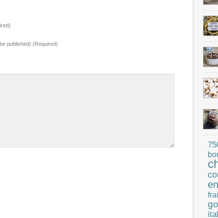
red)
t be published) (Required)
75
bo
c
co
en
fra
go
ita