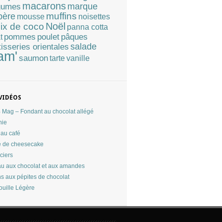
macarons
marque
gumes
muffins
père
mousse
noisettes
Noël
ix de coco
panna cotta
pommes
poulet
pâques
t
tisseries orientales
salade
am'
saumon
tarte
vanille
VIDÉOS
Mag – Fondant au chocolat allégé
nie
au café
 de cheesecake
ciers
u aux chocolat et aux amandes
ns aux pépites de chocolat
ouille Légère