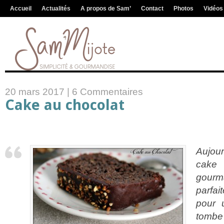
Accueil
Actualités
A propos de Sam’
Contact
Photos
Vidéos
20 mars 2017 |
6 Commentaires
Cake au chocolat
Aujour
cake 
gourm
parfai
pour 
tombe