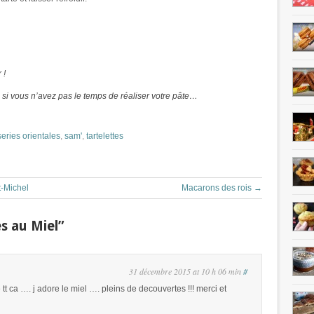
 !
 si vous n’avez pas le temps de réaliser votre pâte…
series orientales
,
sam'
,
tartelettes
t-Michel
Macarons des rois
→
s au Miel”
31 décembre 2015 at 10 h 06 min
#
t ca …. j adore le miel …. pleins de decouvertes !!! merci et