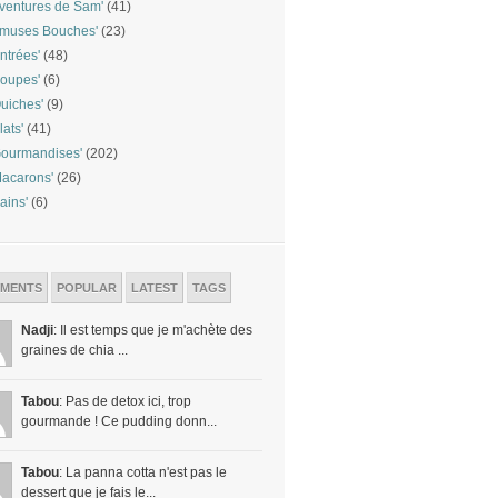
ventures de Sam'
(41)
Amuses Bouches'
(23)
ntrées'
(48)
oupes'
(6)
uiches'
(9)
lats'
(41)
ourmandises'
(202)
acarons'
(26)
ains'
(6)
MENTS
POPULAR
LATEST
TAGS
Nadji
: Il est temps que je m'achète des
graines de chia ...
Tabou
: Pas de detox ici, trop
gourmande ! Ce pudding donn...
Tabou
: La panna cotta n'est pas le
dessert que je fais le...