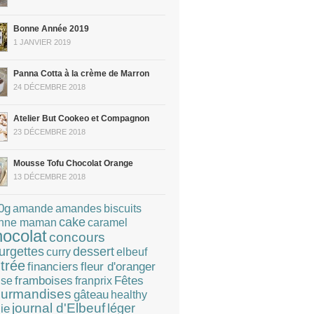
Bonne Année 2019
1 JANVIER 2019
Panna Cotta à la crème de Marron
24 DÉCEMBRE 2018
Atelier But Cookeo et Compagnon
23 DÉCEMBRE 2018
Mousse Tofu Chocolat Orange
13 DÉCEMBRE 2018
0g
amandes
amande
biscuits
cake
caramel
nne maman
hocolat
concours
dessert
urgettes
curry
elbeuf
trée
financiers
fleur d'oranger
Fêtes
framboises
franprix
ise
urmandises
gâteau
healthy
journal d'Elbeuf
léger
lie