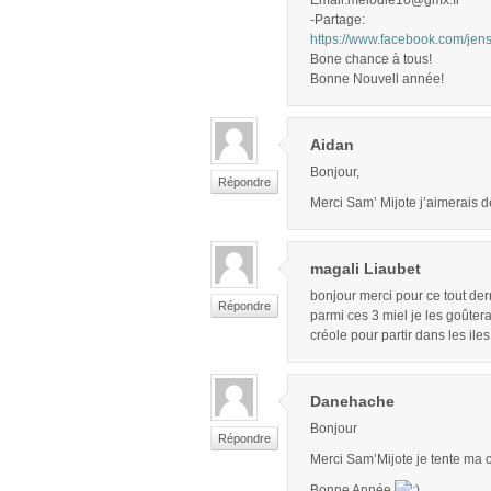
Email:melodie10@gmx.fr
-Partage:
https://www.facebook.com/je
Bone chance à tous!
Bonne Nouvell année!
Aidan
Bonjour,
Répondre
Merci Sam’ Mijote j’aimerais d
magali Liaubet
bonjour merci pour ce tout dern
Répondre
parmi ces 3 miel je les goûtera
créole pour partir dans les il
Danehache
Bonjour
Répondre
Merci Sam’Mijote je tente ma 
Bonne Année