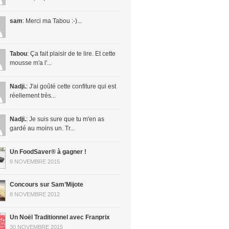
sam
: Merci ma Tabou :-)...
Tabou
: Ça fait plaisir de te lire. Et cette
mousse m'a l'...
Nadji.
: J'ai goûté cette confiture qui est
réellement très...
Nadji.
: Je suis sure que tu m'en as
gardé au moins un. Tr...
Un FoodSaver® à gagner !
9 NOVEMBRE 2015
Concours sur Sam’Mijote
8 NOVEMBRE 2012
Un Noël Traditionnel avec Franprix
30 NOVEMBRE 2015