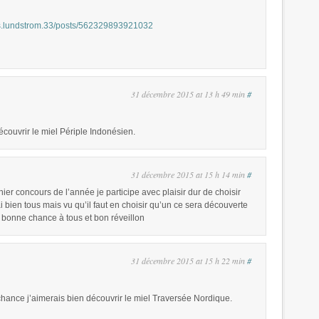
ns.lundstrom.33/posts/562329893921032
31 décembre 2015 at 13 h 49 min
#
écouvrir le miel Périple Indonésien.
31 décembre 2015 at 15 h 14 min
#
ier concours de l’année je participe avec plaisir dur de choisir
i bien tous mais vu qu’il faut en choisir qu’un ce sera découverte
es bonne chance à tous et bon réveillon
31 décembre 2015 at 15 h 22 min
#
chance j’aimerais bien découvrir le miel Traversée Nordique.