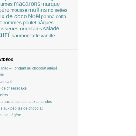
macarons
marque
gumes
muffins
père
mousse
noisettes
Noël
ix de coco
panna cotta
pommes
poulet
pâques
t
tisseries orientales
salade
am'
saumon
tarte
vanille
VIDÉOS
Mag – Fondant au chocolat allégé
nie
au café
 de cheesecake
ciers
u aux chocolat et aux amandes
ns aux pépites de chocolat
ouille Légère