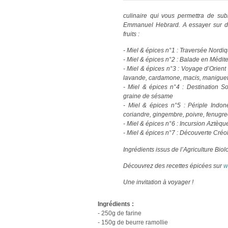
culinaire qui vous permettra de subl
Emmanuel Hebrard. A essayer sur de
fruits :
- Miel & épices n°1 : Traversée Nordi
- Miel & épices n°2 : Balade en Médit
- Miel & épices n°3 : Voyage d’Orient 
lavande, cardamone, macis, maniguet
- Miel & épices n°4 : Destination So
graine de sésame
- Miel & épices n°5 : Périple Indon
coriandre, gingembre, poivre, fenugre
- Miel & épices n°6 : Incursion Aztèq
- Miel & épices n°7 : Découverte Créo
Ingrédients issus de l’Agriculture Biol
Découvrez des recettes épicées sur
w
Une invitation à voyager !
Ingrédients :
- 250g de farine
- 150g de beurre ramollie