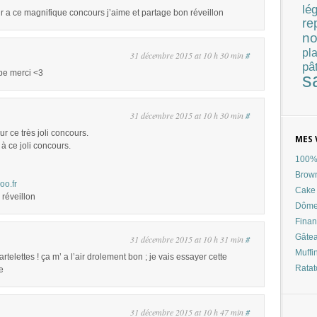
lé
sir a ce magnifique concours j’aime et partage bon réveillon
re
no
pla
31 décembre 2015 at 10 h 30 min
#
pâ
ipe merci <3
s
31 décembre 2015 at 10 h 30 min
#
r ce très joli concours.
MES 
à ce joli concours.
100% 
Brow
oo.fr
Cake 
 réveillon
Dôme
Finan
Gâtea
31 décembre 2015 at 10 h 31 min
#
Muffi
artelettes ! ça m’ a l’air drolement bon ; je vais essayer cette
Ratat
e
31 décembre 2015 at 10 h 47 min
#