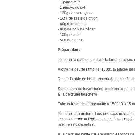
- 1 jaune œuf
- 1 pincée de sel
- 120g de sucre glace
- 1/2 c de zeste de citron
- 80g d’amandes
- 80g de noix de pécan
- 100g de miel
- 50g de beurre
Préparation :
Préparer la pâte en tamisant la farine et le sucr
Ajouter le beurre ramollie (150g), la pincée de s
Rouler la pâte en boule, couvrir de papier film a
Sur un plan de travail fariné, abaisser la pâte 
à l’aide d’une fourchette.
Faire cuire au four préchauffé à 150° 10 à 15 m
Préparer la garniture dans une casserole à fon
les noix de pécan légèrement grillés et coupé
miel ne se caramélise.
A l’aide d’une petite cuillère garnir les fonds de t