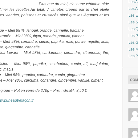
Les A
Plus que du miel, c’est une véritable aide
Les 
imer les recettes.Au total, 7 variétés créées par le chef étoilé
s viandes, poissons et crustacés ainsi que les légumes et les
Les E
Les S
Les Q
que – Miel 98 %, fenouil, orange, cannelle, badiane
Les P
erranée – Miel 98%, thym, romarin, paprika, piment
– Miel 98%, coriandre, cumin, paprika, rose, poivre, nigelle, anis,
Les G
te, gingembre, cannelle
Les M
leil Levant – Miel 98%, cardamone, coriandre, citronnelle, thé,
Les P
ésien – Miel 98%, paprika, cacahuètes, cumin, ail, marjolaine,
c, macis
ue – Miel 98%, paprika, coriandre, cumin, gingembre
COM
le – Miel 98%, curcuma, coriandre, gingembre, vanille, piment
ogique – Pot en verre de 270g – Prix indicatif : 8,50 €
ww.uneautrefaçon.fr