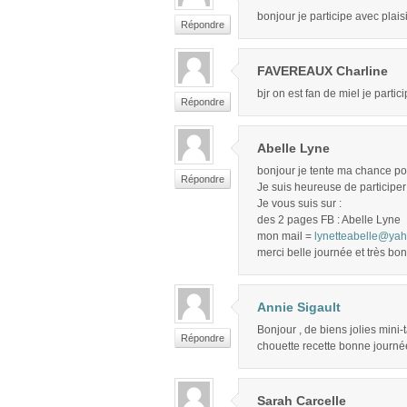
bonjour je participe avec plai
Répondre
FAVEREAUX Charline
bjr on est fan de miel je partic
Répondre
Abelle Lyne
bonjour je tente ma chance pou
Répondre
Je suis heureuse de participer 
Je vous suis sur :
des 2 pages FB : Abelle Lyne
mon mail =
lynetteabelle@yah
merci belle journée et très bon
Annie Sigault
Bonjour , de biens jolies mini-t
Répondre
chouette recette bonne journé
Sarah Carcelle