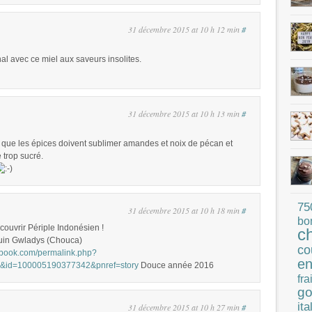
31 décembre 2015 at 10 h 12 min
#
inal avec ce miel aux saveurs insolites.
31 décembre 2015 at 10 h 13 min
#
e que les épices doivent sublimer amandes et noix de pécan et
e trop sucré.
75
31 décembre 2015 at 10 h 18 min
#
bo
couvrir Périple Indonésien !
c
uin Gwladys (Chouca)
co
ebook.com/permalink.php?
en
1&id=100005190377342&pnref=story
Douce année 2016
fra
go
ita
31 décembre 2015 at 10 h 27 min
#