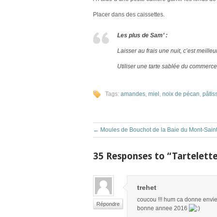
Placer dans des caissettes.
Les plus de Sam’ :
Laisser au frais une nuit, c’est meilleur
Utiliser une tarte sablée du commerce
Tags:
amandes
,
miel
,
noix de pécan
,
pâtis
←
Moules de Bouchot de la Baie du Mont-Sain
35 Responses to “Tartelette
trehet
coucou !!! hum ca donne envie t
Répondre
bonne annee 2016