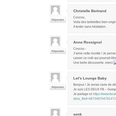
Christelle Bertrand
Coucou,
Répondre
Voila des tartelettes bien orig
A tester sans hésitation.
Anne Rossignol
Coucou -
Répondre
J’aime cette recette ! Je pens
casser ce coté qui pourrait êtr
Une belle découverte, merci
Let's Lounge Baby
Bonjour ! Je serais ravie de dé
Répondre
Je suis LES DEUX FB – Gueg
Je partage ici
https://www.fac
story_fbid=48734870478147
senk