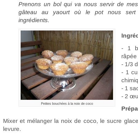
Prenons un bol qui va nous servir de me
gâteau au yaourt où le pot nous sert
ingrédients.
Ingréd
- 1 b
râpée
- 1/3 
- 1 cu
chimi
- 1 sa
- 2 œu
Petites bouchées à la noix de coco
Prépa
Mixer et mélanger la noix de coco, le sucre glace,
levure.