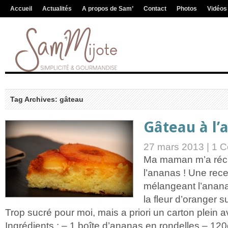
Accueil
Actualités
A propos de Sam’
Contact
Photos
Vidéos
Tag Archives: gâteau
Gâteau à l’
27 mars 2013 |
1 C
Ma maman m’a réc
l’ananas ! Une rec
mélangeant l’anana
la fleur d’oranger su
Trop sucré pour moi, mais a priori un carton plein 
Ingrédients : – 1 boîte d’ananas en rondelles – 120g 